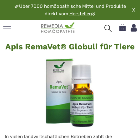
🌿
Über 7000 homöopathische Mittel und Produkte
X
direkt vom
Hersteller
🌿
0
RemaVet
pand
Apis RemaVet® Globuli für Tiere
Apis
rache
pand
op
pand
möopathie
pand
rvice
pand
er
media
In vielen landwirtschaftlichen Betrieben zählt die