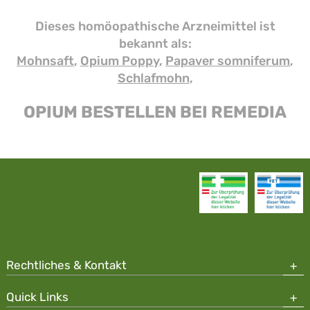
Dieses homöopathische Arzneimittel ist
bekannt als:
Mohnsaft
,
Opium Poppy
,
Papaver somniferum
,
Schlafmohn
,
OPIUM BESTELLEN BEI REMEDIA
Rechtliches & Kontakt
Quick Links