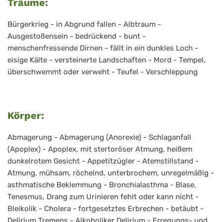
Träume:
Bürgerkrieg - in Abgrund fallen - Albtraum -
Ausgestoßensein - bedrückend - bunt -
menschenfressende Dirnen - fällt in ein dunkles Loch -
eisige Kälte - versteinerte Landschaften - Mord - Tempel,
überschwemmt oder verweht - Teufel - Verschleppung
Körper:
Abmagerung - Abmagerung (Anorexie) - Schlaganfall
(Apoplex) - Apoplex, mit stertoröser Atmung, heißem
dunkelrotem Gesicht - Appetitzügler - Atemstillstand -
Atmung, mühsam, röchelnd, unterbrochem, unregelmäßig -
asthmatische Beklemmung - Bronchialasthma - Blase,
Tenesmus, Drang zum Urinieren fehlt oder kann nicht -
Bleikolik - Cholera - fortgesetztes Erbrechen - betäubt -
Delirium Tremens - Alkoholiker Delirium - Erregungs- und