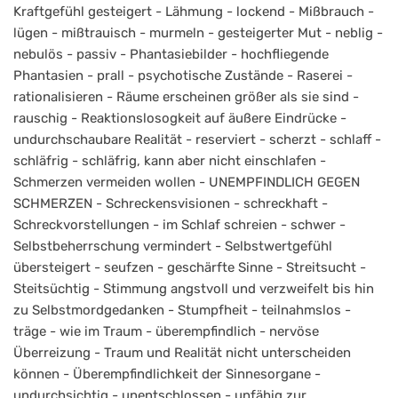
Kraftgefühl gesteigert - Lähmung - lockend - Mißbrauch -
lügen - mißtrauisch - murmeln - gesteigerter Mut - neblig -
nebulös - passiv - Phantasiebilder - hochfliegende
Phantasien - prall - psychotische Zustände - Raserei -
rationalisieren - Räume erscheinen größer als sie sind -
rauschig - Reaktionslosogkeit auf äußere Eindrücke -
undurchschaubare Realität - reserviert - scherzt - schlaff -
schläfrig - schläfrig, kann aber nicht einschlafen -
Schmerzen vermeiden wollen - UNEMPFINDLICH GEGEN
SCHMERZEN - Schreckensvisionen - schreckhaft -
Schreckvorstellungen - im Schlaf schreien - schwer -
Selbstbeherrschung vermindert - Selbstwertgefühl
übersteigert - seufzen - geschärfte Sinne - Streitsucht -
Steitsüchtig - Stimmung angstvoll und verzweifelt bis hin
zu Selbstmordgedanken - Stumpfheit - teilnahmslos -
träge - wie im Traum - überempfindlich - nervöse
Überreizung - Traum und Realität nicht unterscheiden
können - Überempfindlichkeit der Sinnesorgane -
undurchsichtig - unentschlossen - unfähig zur