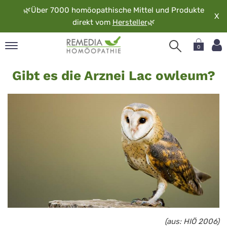
🌿
Über 7000 homöopathische Mittel und Produkte
X
direkt vom
Hersteller
🌿
0
Lac
pand
Gibt es die Arznei Lac owleum?
owleum
rache
pand
op
pand
möopathie
pand
rvice
pand
er
media
(aus: HIÖ 2006)