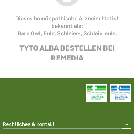
Dieses homöopathische Arzneimittel ist
bekannt als:
Barn Owl
,
Eule, Schleier-
,
Schleiereule
,
TYTO ALBA BESTELLEN BEI
REMEDIA
Rechtliches & Kontakt