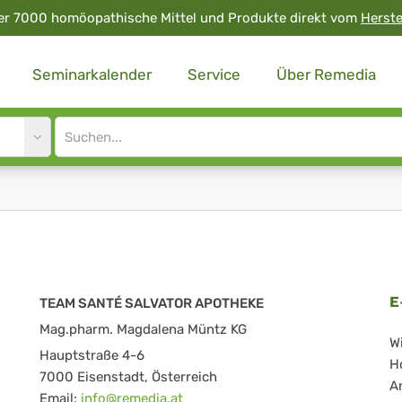
er 7000 homöopathische Mittel und Produkte direkt vom
Herste
Seminarkalender
Service
Über Remedia
Site
search
input
E
TEAM SANTÉ SALVATOR APOTHEKE
Mag.pharm. Magdalena Müntz KG
W
Hauptstraße 4-6
H
7000 Eisenstadt, Österreich
A
Email:
info@remedia.at