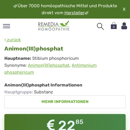
🌿
Über 7000 homöopathische Mittel und Produkte
X
direkt vom
Hersteller
🌿
0
pand
zurück
rache
Animon(III)phosphat
pand
Animon(III)phosphat
Hauptname:
Stibium phosphoricum
op
Synonyme:
Animon(III)phosphat
,
Antimonium
pand
phosphoricum
möopathie
Animon(III)phosphat Informationen
Hauptgruppe
:
Substanz
pand
MEHR INFORMATIONEN
rvice
pand
er
22
85
media