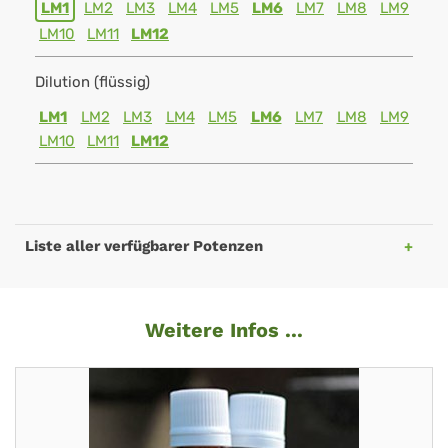
LM1
LM2
LM3
LM4
LM5
LM6
LM7
LM8
LM9
LM10
LM11
LM12
Dilution (flüssig)
LM1
LM2
LM3
LM4
LM5
LM6
LM7
LM8
LM9
LM10
LM11
LM12
Liste aller verfügbarer Potenzen
Weitere Infos ...