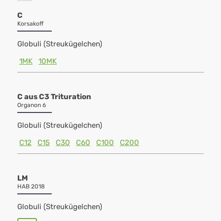
C
Korsakoff
Globuli (Streukügelchen)
1MK
10MK
C aus C3 Trituration
Organon 6
Globuli (Streukügelchen)
C12
C15
C30
C60
C100
C200
LM
HAB 2018
Globuli (Streukügelchen)