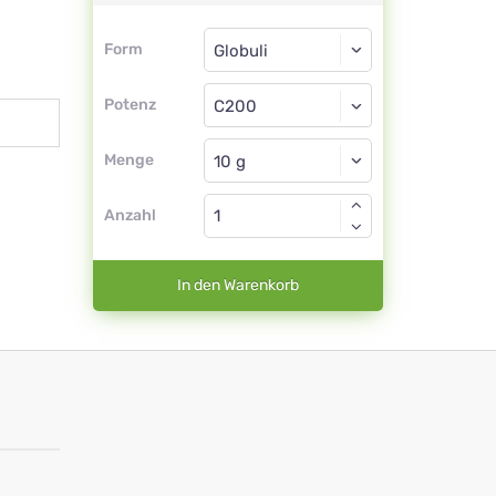
Form
Form
Globuli
Potenz
C200
Globuli
Menge
Anzahl
In den Warenkorb