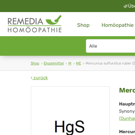
🌿
Üb
Shop
Homöopathie
Search
type
Shop
Einzelmittel
M
ME
Mercurius sulfuratus ruber 
zurück
Mer
Merc
sul
Haupt
Synony
rub
(Dunha
(D
Mercur