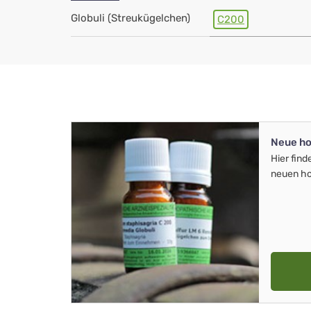
Globuli (Streukügelchen)
C200
Neue ho
Hier find
neuen ho