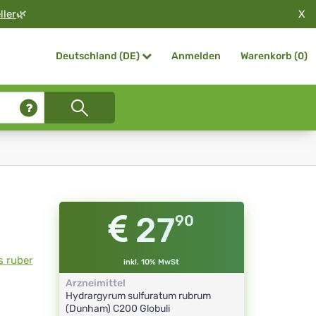
X
ller
🌿
Anmelden
Warenkorb (
0
)
Deutschland (DE)
27
90
s ruber
inkl. 10% MwSt
Arzneimittel
Hydrargyrum sulfuratum rubrum
(Dunham)
C200
Globuli