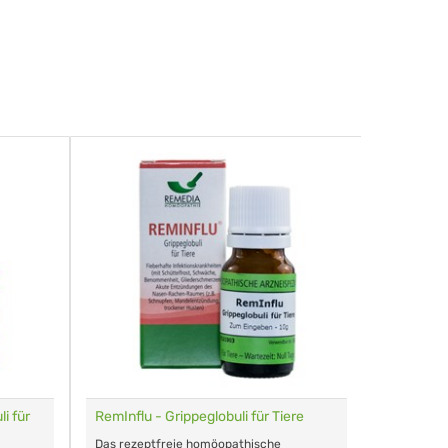
i für
RemInflu - Grippeglobuli für Tiere
Dr. Haus
sensitiv
Das rezeptfreie homöopathische