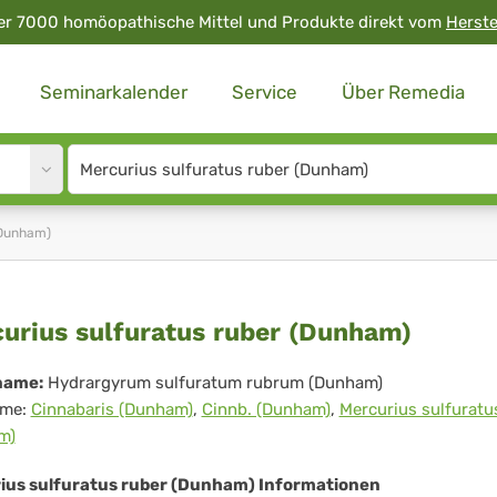
er 7000 homöopathische Mittel und Produkte direkt vom
Herste
Seminarkalender
Service
Über Remedia
Site
search
input
(Dunham)
curius
urius sulfuratus ruber (Dunham)
furatus
name:
Hydrargyrum sulfuratum rubrum (Dunham)
me:
Cinnabaris (Dunham)
,
Cinnb. (Dunham)
,
Mercurius sulfuratu
er
m)
unham)
ius sulfuratus ruber (Dunham) Informationen