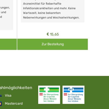
Schonende
Arzneimittel für fieberhafte
rungen,
Zähnen, au
Infektionskrankheiten und mehr. Keine
t und
Wartezeit, keine bekannten
nd
Nebenwirkungen und Wechselwirkungen.
15,65
Zur Bestellung
ahlmöglichkeiten
Visa
Mastercard