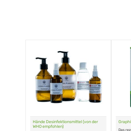
für Tiere
Hände Desinfektionsmittel (von der
Graphi
WHO empfohlen)
m Eingeben.
Das re