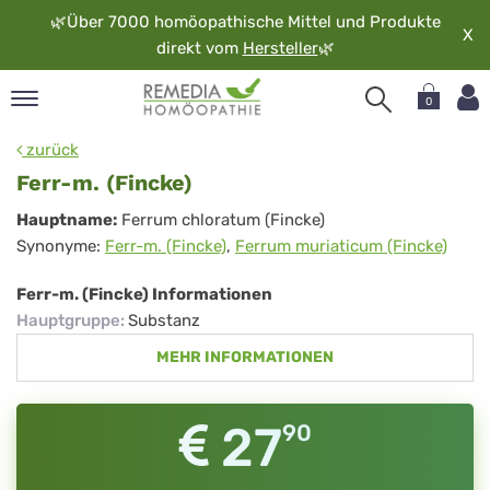
🌿
Über 7000 homöopathische Mittel und Produkte
X
direkt vom
Hersteller
🌿
0
pand
zurück
rache
Ferr-m. (Fincke)
pand
Ferr-
Hauptname:
Ferrum chloratum (Fincke)
op
Synonyme:
Ferr-m. (Fincke)
,
Ferrum muriaticum (Fincke)
m.
pand
möopathie
(Fincke)
Ferr-m. (Fincke) Informationen
Hauptgruppe
:
Substanz
MEHR INFORMATIONEN
pand
rvice
pand
27
90
er
media