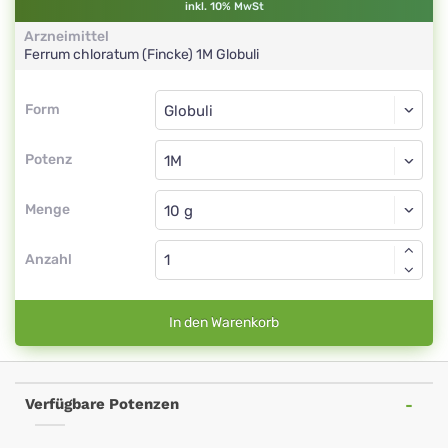
inkl. 10% MwSt
Arzneimittel
Ferrum chloratum (Fincke)
1M
Globuli
Form
Form
Globuli
Potenz
1M
Globuli
Menge
Anzahl
In den Warenkorb
Verfügbare Potenzen