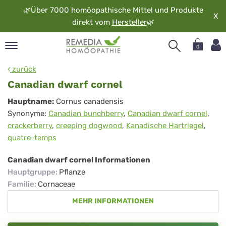
🌿
Über 7000 homöopathische Mittel und Produkte
X
direkt vom
Hersteller
🌿
0
pand
zurück
rache
Canadian dwarf cornel
pand
Canadian
Hauptname:
Cornus canadensis
op
Synonyme:
Canadian bunchberry
,
Canadian dwarf cornel
,
dwarf
pand
crackerberry
,
creeping dogwood
,
Kanadische Hartriegel
,
möopathie
cornel
quatre-temps
Canadian dwarf cornel Informationen
pand
Hauptgruppe
:
Pflanze
rvice
Familie
:
Cornaceae
pand
MEHR INFORMATIONEN
er
media