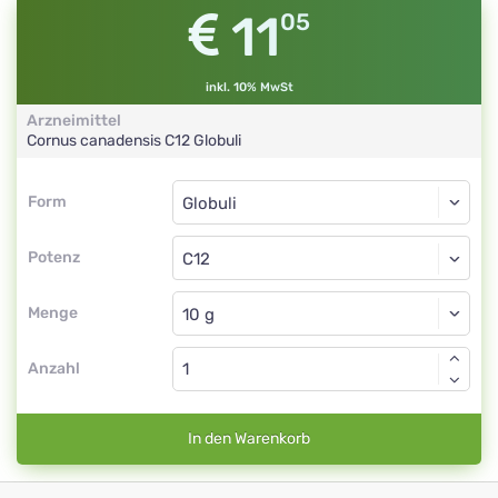
11
05
inkl. 10% MwSt
Arzneimittel
Cornus canadensis
C12
Globuli
Form
Form
Globuli
Potenz
C12
Globuli
Menge
Anzahl
In den Warenkorb