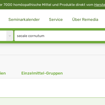
er 7000 homöopathische Mittel und Produkte direkt vom
Herste
Seminarkalender
Service
Über Remedia
Site
search
input
ien
Einzelmittel-Gruppen