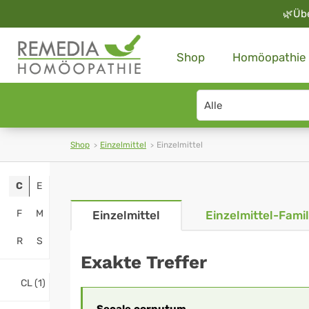
🌿
Üb
Shop
Homöopathie
Search
type
Shop
Einzelmittel
Einzelmittel
C
E
F
M
Einzelmittel
Einzelmittel-Famil
R
S
Exakte Treffer
CL (1)