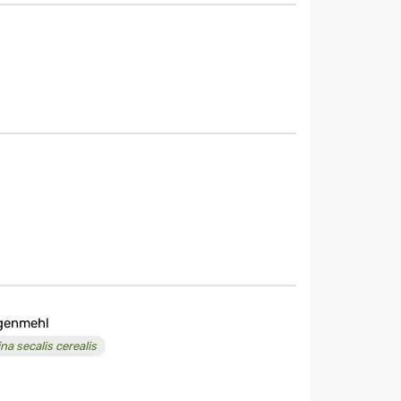
genmehl
na secalis cerealis