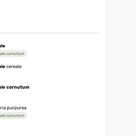
ale
ale cornutum
ale
cereale
ale
cornutum
ria purpurea
ale cornutum