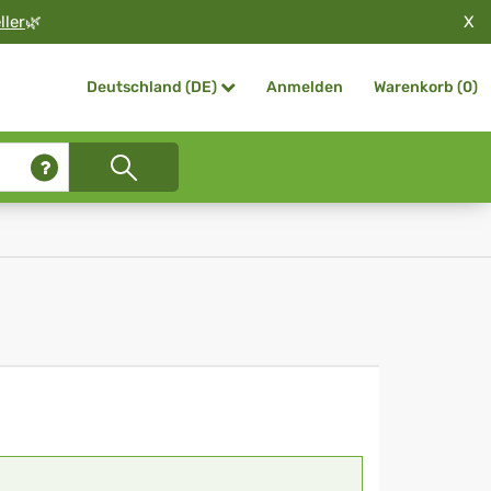
X
ller
🌿
Anmelden
Warenkorb (
0
)
Deutschland (DE)