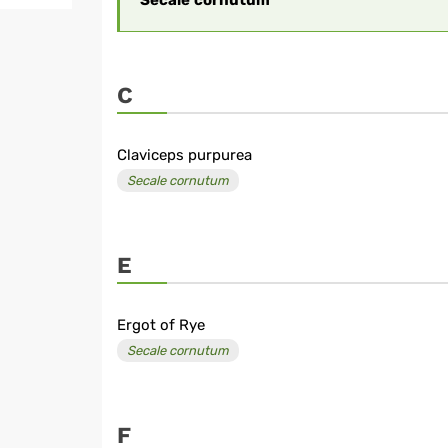
Secale
cornutum
C
Claviceps purpurea
Secale cornutum
E
Ergot of Rye
Secale cornutum
F