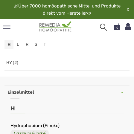
🌿
Über 7000 homöopathische Mittel und Produkte
X
direkt vom
Hersteller
🌿
0
pand
H
L
R
S
T
rache
pand
op
HY (2)
pand
möopathie
Einzelmittel
pand
H
rvice
pand
er
Hydrophobium (Fincke)
media
Lyssinum (Fincke)