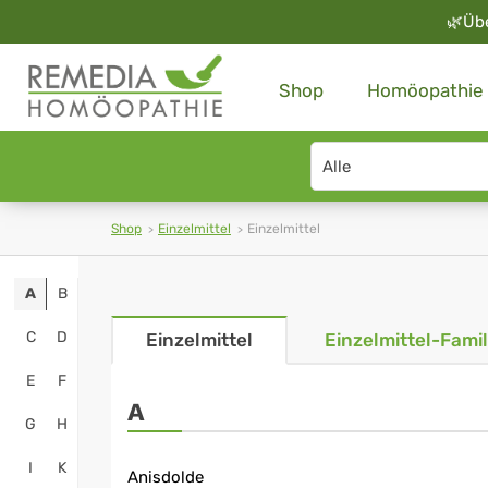
🌿
Üb
Shop
Homöopathie
Search
type
Shop
Einzelmittel
Einzelmittel
A
B
C
D
Einzelmittel
Einzelmittel-Famil
E
F
A
G
H
I
K
Anisdolde