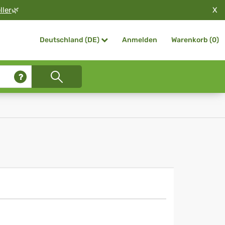
X
ller
🌿
Anmelden
Warenkorb (
0
)
Deutschland (DE)