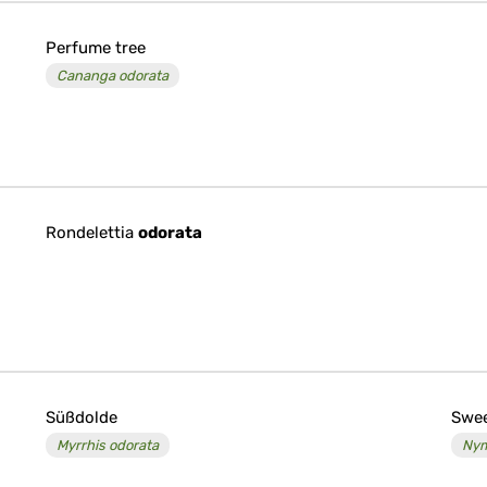
Perfume tree
Cananga odorata
Rondelettia
odorata
Süßdolde
Swee
Myrrhis odorata
Nym