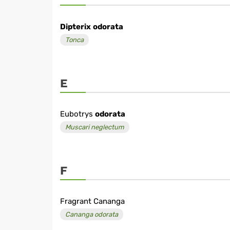
Dipterix
odorata
Tonca
E
Eubotrys
odorata
Muscari neglectum
F
Fragrant Cananga
Cananga odorata