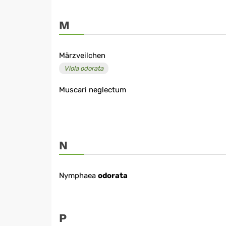
M
Märzveilchen
Viola odorata
Muscari neglectum
N
Nymphaea
odorata
P