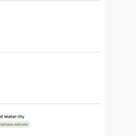
t Water-lily
phaea odorata