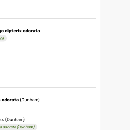
go
dipterix
odorata
ca
a
odorata
(Dunham)
-o. (Dunham)
la odorata (Dunham)