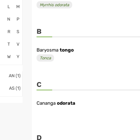
Myrrhis odorata
L
M
N
P
B
R
S
T
V
Baryosma
tongo
W
Y
Tonca
AN (1)
C
AS (1)
Cananga
odorata
D