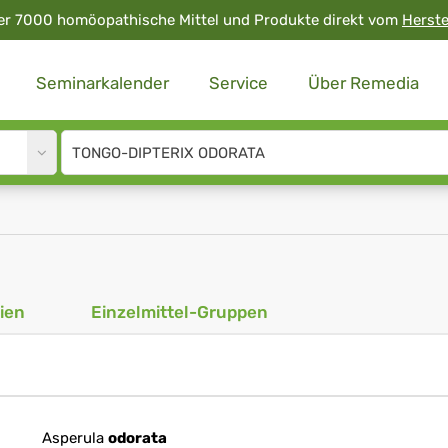
er 7000 homöopathische Mittel und Produkte direkt vom
Herste
Seminarkalender
Service
Über Remedia
Site
search
input
ien
Einzelmittel-Gruppen
Asperula
odorata