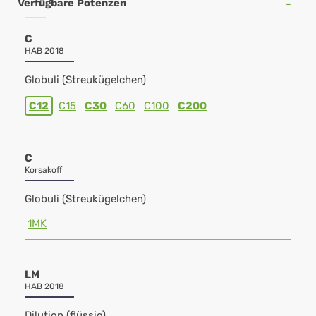
Verfügbare Potenzen
C
HAB 2018
Globuli (Streukügelchen)
C12
C15
C30
C60
C100
C200
C
Korsakoff
Globuli (Streukügelchen)
1MK
LM
HAB 2018
Dilution (flüssig)