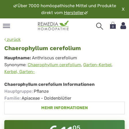
🌿
Über 7000 homöopathische Mittel und Produkte
X
direkt vom
Hersteller
🌿
0
pand
zurück
rache
Chaerophyllum cerefolium
pand
Chaerophyllum
Hauptname:
Anthriscus cerefolium
op
Synonyme:
Chaerophyllum cerefolium
,
Garten-Kerbel
,
cerefolium
pand
Kerbel, Garten-
möopathie
Chaerophyllum cerefolium Informationen
Hauptgruppe
:
Pflanze
pand
Familie
:
Apiaceae - Doldenblütler
rvice
MEHR INFORMATIONEN
pand
er
media
05