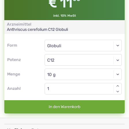
11
inkl. 10% MwSt
Arzneimittel
Anthriscus cerefolium
C12
Globuli
Form
Form
Globuli
Potenz
C12
Globuli
Menge
Anzahl
In den Warenkorb