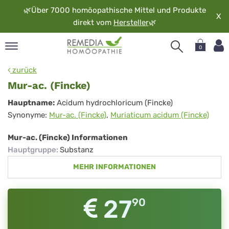
🌿
Über 7000 homöopathische Mittel und Produkte
X
direkt vom
Hersteller
🌿
0
pand
zurück
rache
Mur-ac. (Fincke)
pand
Mur-
Hauptname:
Acidum hydrochloricum (Fincke)
op
Synonyme:
Mur-ac. (Fincke)
,
Muriaticum acidum (Fincke)
ac.
pand
möopathie
(Fincke)
Mur-ac. (Fincke) Informationen
Hauptgruppe
:
Substanz
MEHR INFORMATIONEN
pand
rvice
pand
27
90
er
media