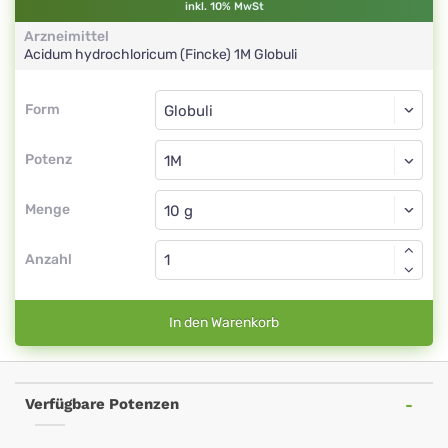
inkl. 10% MwSt
Arzneimittel
Acidum hydrochloricum (Fincke)
1M
Globuli
Form
Form
Globuli
Potenz
1M
Globuli
Menge
Anzahl
In den Warenkorb
Verfügbare Potenzen